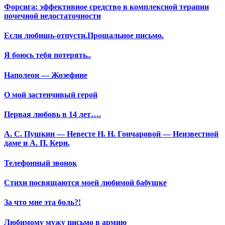
Форсига: эффективное средство в комплексной терапии
почечной недостаточности
Если любишь-отпусти.Прощальное письмо.
Я боюсь тебя потерять..
Наполеон — Жозефине
О мой застенчивый герой
Первая любовь в 14 лет….
А. С. Пушкин — Невесте Н. Н. Гончаровой — Неизвестной
даме и А. П. Керн.
Телефонный звонок
Стихи посвящаются моей любимой бабушке
За что мне эта боль?!
Любимому мужу письмо в армию