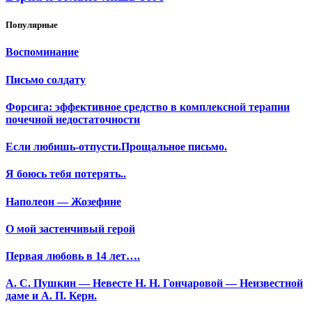
Популярные
Воспоминание
Письмо солдату
Форсига: эффективное средство в комплексной терапии
почечной недостаточности
Если любишь-отпусти.Прощальное письмо.
Я боюсь тебя потерять..
Наполеон — Жозефине
О мой застенчивый герой
Первая любовь в 14 лет….
А. С. Пушкин — Невесте Н. Н. Гончаровой — Неизвестной
даме и А. П. Керн.