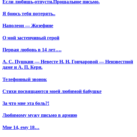
Если любишь-отпусти.Прощальное письмо.
Я боюсь тебя потерять..
Наполеон — Жозефине
О мой застенчивый герой
Первая любовь в 14 лет….
А. С. Пушкин — Невесте Н. Н. Гончаровой — Неизвестной
даме и А. П. Керн.
Телефонный звонок
Стихи посвящаются моей любимой бабушке
За что мне эта боль?!
Любимому мужу письмо в армию
Мне 14, ему 18…