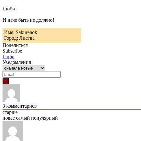
Люби!
И наче быть не должно!
Имя: Sakurenok
Город: Листва
Поделиться
Subscribe
Login
Уведомления
3
комментариев
старше
новее
самый популярный