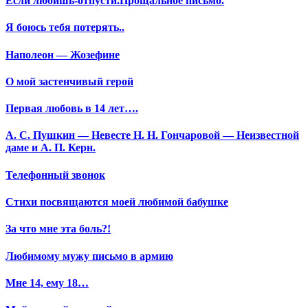
Если любишь-отпусти.Прощальное письмо.
Я боюсь тебя потерять..
Наполеон — Жозефине
О мой застенчивый герой
Первая любовь в 14 лет….
А. С. Пушкин — Невесте Н. Н. Гончаровой — Неизвестной
даме и А. П. Керн.
Телефонный звонок
Стихи посвящаются моей любимой бабушке
За что мне эта боль?!
Любимому мужу письмо в армию
Мне 14, ему 18…