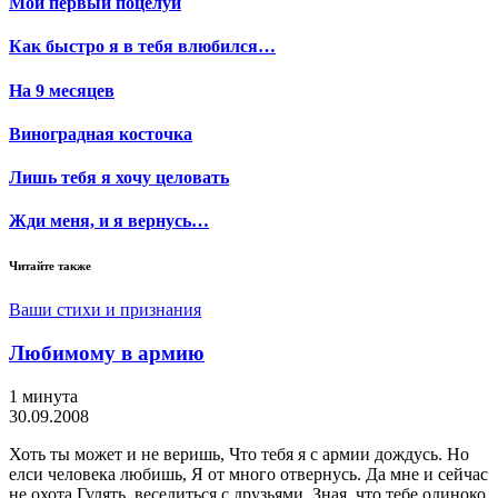
Мой первый поцелуй
Как быстро я в тебя влюбился…
На 9 месяцев
Виноградная косточка
Лишь тебя я хочу целовать
Жди меня, и я вернусь…
Читайте также
Ваши стихи и признания
Любимому в армию
1 минута
30.09.2008
Хоть ты может и не веришь, Что тебя я с армии дождусь. Но
елси человека любишь, Я от много отвернусь. Да мне и сейчас
не охота Гулять, веселиться с друзьями. Зная, что тебе одиноко