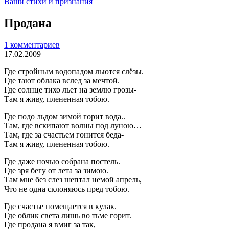
Ваши стихи и признания
Продана
1 комментариев
17.02.2009
Где стройным водопадом льются слёзы.
Где тают облака вслед за мечтой.
Где солнце тихо льет на землю грозы-
Там я живу, плененная тобою.
Где подо льдом зимой горит вода..
Там, где вскипают волны под луною…
Там, где за счастьем гонится беда-
Там я живу, плененная тобою.
Где даже ночью собрана постель.
Где зря бегу от лета за зимою.
Там мне без слез шептал немой апрель,
Что не одна склоняюсь пред тобою.
Где счастье помещается в кулак.
Где облик света лишь во тьме горит.
Где продана я вмиг за так,