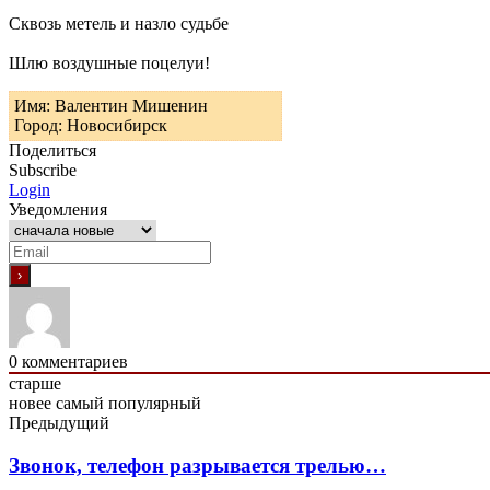
Сквозь метель и назло судьбе
Шлю воздушные поцелуи!
Имя: Валентин Мишенин
Город: Новосибирск
Поделиться
Subscribe
Login
Уведомления
0
комментариев
старше
новее
самый популярный
Предыдущий
Звонок, телефон разрывается трелью…