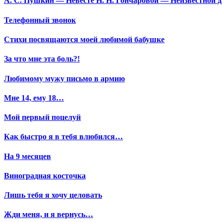
А. С. Пушкин — Невесте Н. Н. Гончаровой — Неизвестной да
Телефонный звонок
Стихи посвящаются моей любимой бабушке
За что мне эта боль?!
Любимому мужу письмо в армию
Мне 14, ему 18…
Мой первый поцелуй
Как быстро я в тебя влюбился…
На 9 месяцев
Виноградная косточка
Лишь тебя я хочу целовать
Жди меня, и я вернусь…