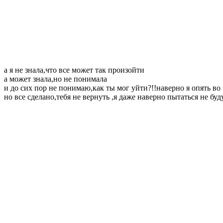
а я не знала,что все может так произойти
а может знала,но не понимала
и до сих пор не понимаю,как ты мог уйти?!!наверно я опять во
но все сделано,тебя не вернуть ,я даже наверно пытаться не бу