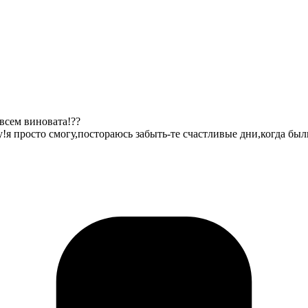
 всем виновата!??
ду!я просто смогу,постораюсь забыть-те счастливые дни,когда бы