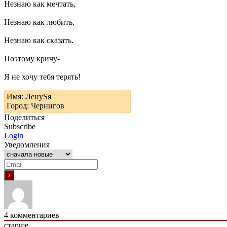
Незнаю как мечтать,
Незнаю как любить,
Незнаю как сказать.
Поэтому кричу-
Я не хочу тебя терять!
Имя: ЛенуSя
Город: Чернигов
Поделиться
Subscribe
Login
Уведомления
4
комментариев
старше