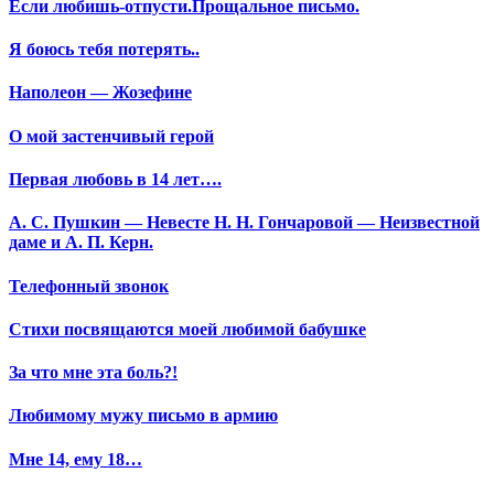
Если любишь-отпусти.Прощальное письмо.
Я боюсь тебя потерять..
Наполеон — Жозефине
О мой застенчивый герой
Первая любовь в 14 лет….
А. С. Пушкин — Невесте Н. Н. Гончаровой — Неизвестной
даме и А. П. Керн.
Телефонный звонок
Стихи посвящаются моей любимой бабушке
За что мне эта боль?!
Любимому мужу письмо в армию
Мне 14, ему 18…