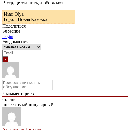
В сердце эта нить, любовь моя.
Имя: Olya
Город: Новая Каховка
Поделиться
Subscribe
Login
Уведомления
2
комментариев
старше
новее
самый популярный
Ангелочик Петровна