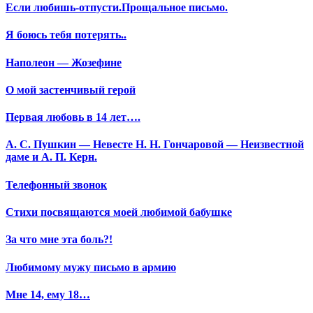
Если любишь-отпусти.Прощальное письмо.
Я боюсь тебя потерять..
Наполеон — Жозефине
О мой застенчивый герой
Первая любовь в 14 лет….
А. С. Пушкин — Невесте Н. Н. Гончаровой — Неизвестной
даме и А. П. Керн.
Телефонный звонок
Стихи посвящаются моей любимой бабушке
За что мне эта боль?!
Любимому мужу письмо в армию
Мне 14, ему 18…