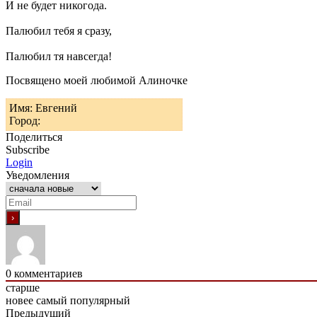
И не будет никогода.
Палюбил тебя я сразу,
Палюбил тя навсегда!
Посвящено моей любимой Алиночке
Имя: Евгений
Город:
Поделиться
Subscribe
Login
Уведомления
0
комментариев
старше
новее
самый популярный
Предыдущий