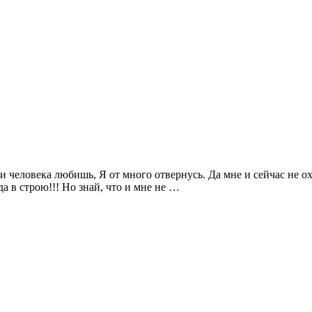
и человека любишь, Я от много отвернусь. Да мне и сейчас не охо
да в строю!!! Но знай, что и мне не …