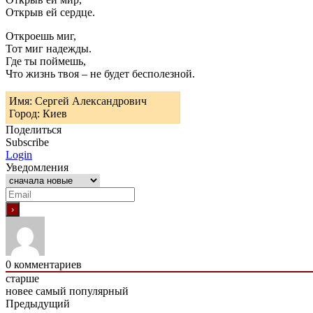
Открыв ей сердце.
Откроешь миг,
Тот миг надежды.
Где ты поймешь,
Что жизнь твоя – не будет бесполезной.
Имя: Сергей Александрович
Город: Киев
Поделиться
Subscribe
Login
Уведомления
0
комментариев
старше
новее
самый популярный
Предыдущий