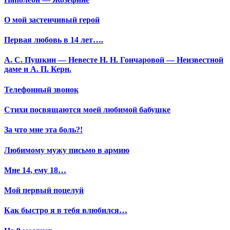
О мой застенчивый герой
Первая любовь в 14 лет….
А. С. Пушкин — Невесте Н. Н. Гончаровой — Неизвестной
даме и А. П. Керн.
Телефонный звонок
Стихи посвящаются моей любимой бабушке
За что мне эта боль?!
Любимому мужу письмо в армию
Мне 14, ему 18…
Мой первый поцелуй
Как быстро я в тебя влюбился…