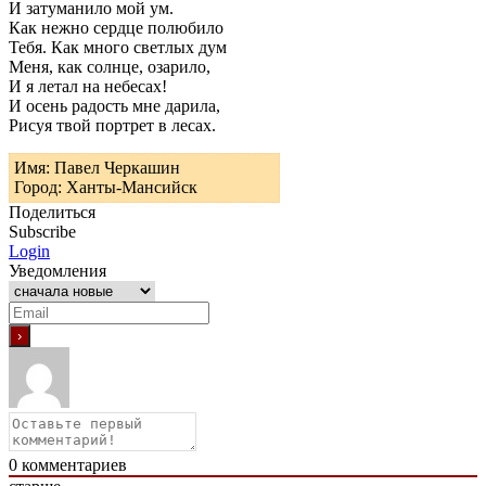
И затуманило мой ум.
Как нежно сердце полюбило
Тебя. Как много светлых дум
Меня, как солнце, озарило,
И я летал на небесах!
И осень радость мне дарила,
Рисуя твой портрет в лесах.
Имя: Павел Черкашин
Город: Ханты-Мансийск
Поделиться
Subscribe
Login
Уведомления
0
комментариев