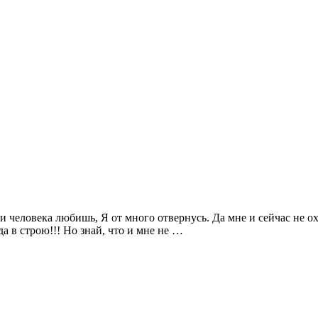
и человека любишь, Я от много отвернусь. Да мне и сейчас не охо
да в строю!!! Но знай, что и мне не …