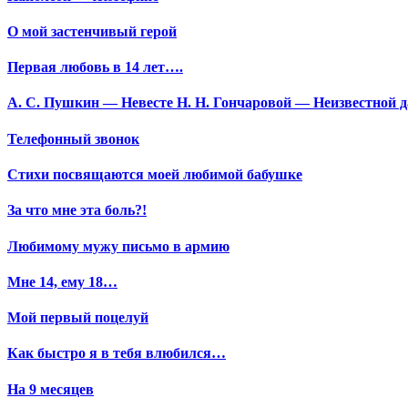
О мой застенчивый герой
Первая любовь в 14 лет….
А. С. Пушкин — Невесте Н. Н. Гончаровой — Неизвестной да
Телефонный звонок
Стихи посвящаются моей любимой бабушке
За что мне эта боль?!
Любимому мужу письмо в армию
Мне 14, ему 18…
Мой первый поцелуй
Как быстро я в тебя влюбился…
На 9 месяцев