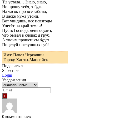
Ты устала… Знаю, знаю,
Но прошу тебя, забудь
На часок про все заботы,
В ласке мужа утони,
Вот увидишь, все невзгоды
Унесёт на край земли!
Пусть Господь меня осудит,
Что бывал в словах я груб,
А твоим прощеньем будет
Поцелуй послушных губ!
Имя: Павел Черкашин
Город: Ханты-Мансийск
Поделиться
Subscribe
Login
Уведомления
0
комментариев