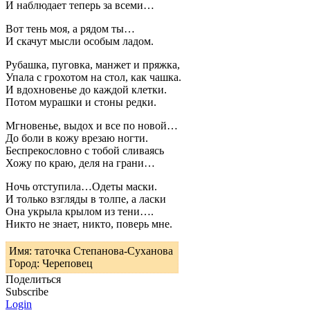
И наблюдает теперь за всеми…
Вот тень моя, а рядом ты…
И скачут мысли особым ладом.
Рубашка, пуговка, манжет и пряжка,
Упала с грохотом на стол, как чашка.
И вдохновенье до каждой клетки.
Потом мурашки и стоны редки.
Мгновенье, выдох и все по новой…
До боли в кожу врезаю ногти.
Беспрекословно с тобой сливаясь
Хожу по краю, деля на грани…
Ночь отступила…Одеты маски.
И только взгляды в толпе, а ласки
Она укрыла крылом из тени….
Никто не знает, никто, поверь мне.
Имя: таточка Степанова-Суханова
Город: Череповец
Поделиться
Subscribe
Login