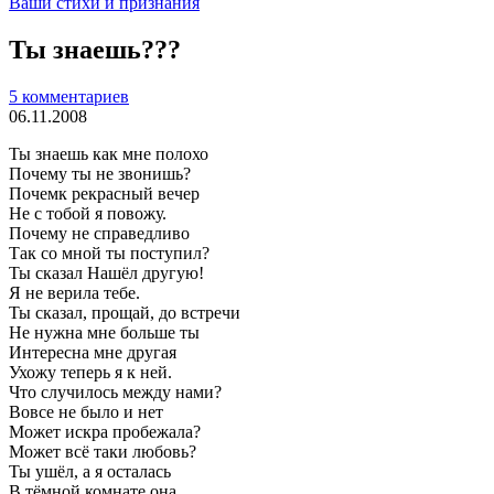
Ваши стихи и признания
Ты знаешь???
5 комментариев
06.11.2008
Ты знаешь как мне полохо
Почему ты не звонишь?
Почемк рекрасный вечер
Не с тобой я повожу.
Почему не справедливо
Так со мной ты поступил?
Ты сказал Нашёл другую!
Я не верила тебе.
Ты сказал, прощай, до встречи
Не нужна мне больше ты
Интересна мне другая
Ухожу теперь я к ней.
Что случилось между нами?
Вовсе не было и нет
Может искра пробежала?
Может всё таки любовь?
Ты ушёл, а я осталась
В тёмной комнате она