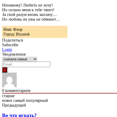
Ненавижу! Любить не хочу!
Но сильно меня к тебе тянет!
За свой разум вновь заплачу…
Но любовь он увы не обманет…
Имя: Флор
Город: Bryansk
Поделиться
Subscribe
Login
Уведомления
0
комментариев
старше
новее
самый популярный
Предыдущий
Во что играть?