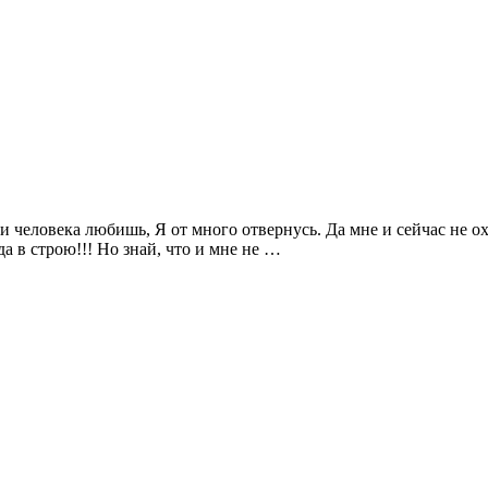
и человека любишь, Я от много отвернусь. Да мне и сейчас не охо
да в строю!!! Но знай, что и мне не …