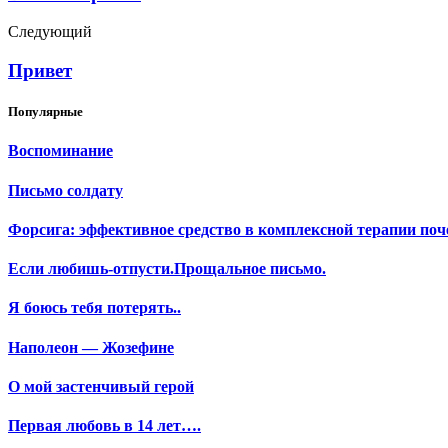
Следующий
Привет
Популярные
Воспоминание
Письмо солдату
Форсига: эффективное средство в комплексной терапии поч
Если любишь-отпусти.Прощальное письмо.
Я боюсь тебя потерять..
Наполеон — Жозефине
О мой застенчивый герой
Первая любовь в 14 лет….