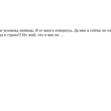
и человека любишь, Я от много отвернусь. Да мне и сейчас не охо
да в строю!!! Но знай, что и мне не …