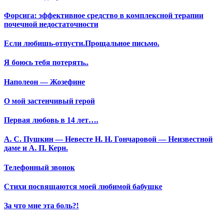
Форсига: эффективное средство в комплексной терапии
почечной недостаточности
Если любишь-отпусти.Прощальное письмо.
Я боюсь тебя потерять..
Наполеон — Жозефине
О мой застенчивый герой
Первая любовь в 14 лет….
А. С. Пушкин — Невесте Н. Н. Гончаровой — Неизвестной
даме и А. П. Керн.
Телефонный звонок
Стихи посвящаются моей любимой бабушке
За что мне эта боль?!