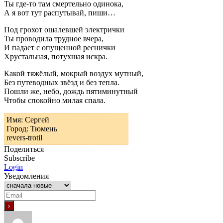
Ты где-то там смертельно одинока,
А я вот тут распутывай, пиши…
Под грохот ошалевшей электрички
Ты проводила трудное вчера,
И падает с опущенной реснички
Хрустальная, потухшая искра.
Какой тяжёлый, мокрый воздух мутный,
Без путеводных звёзд и без тепла.
Пошли же, небо, дождь пятиминутный
Чтобы спокойно милая спала.
Имя: Сергей
Город: Тюмень
revers-trotil
Поделиться
Subscribe
Login
Уведомления