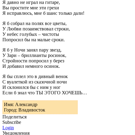
Я давно не играл на гитаре,
Вы простите мне эти грехи
Я исправлюсь, мне б шанс только дали!
Я б собрал на полях все цветы,
У Любви позаимствовал строки,
У небес голубых – чистоты
Попросил бы на малые сроки.
Я б у Ночи занял пару звезд,
У Зари – бриллианты росинок,
Стройности попросил у берез
И добавил немного осинок.
Я бы сплел это в дивный венок
С вуалеткой из сказочной ночи
И склонился бы с ним у ног
Если б знал что ТЫ ЭТОГО ХОЧЕШЬ…
Имя: Александр
Город: Владивосток
Поделиться
Subscribe
Login
Уведомления