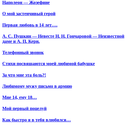
Наполеон — Жозефине
О мой застенчивый герой
Первая любовь в 14 лет….
А. С. Пушкин — Невесте Н. Н. Гончаровой — Неизвестной
даме и А. П. Керн.
Телефонный звонок
Стихи посвящаются моей любимой бабушке
За что мне эта боль?!
Любимому мужу письмо в армию
Мне 14, ему 18…
Мой первый поцелуй
Как быстро я в тебя влюбился…