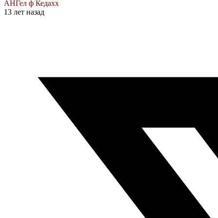
АНГел ф Кедахх
13 лет назад