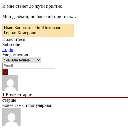
И мне станет до жути приятно,
Мой далёкий, но близкий приятель…
Имя: Блондинка in Шоколаде
Город: Кемерово
Поделиться
Subscribe
Login
Уведомления
1
Комментарий
старше
новее
самый популярный