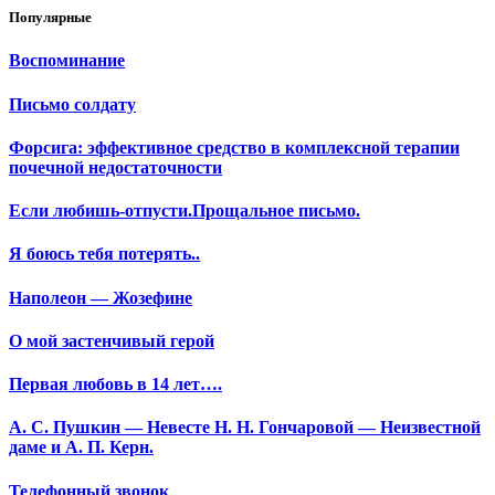
Популярные
Воспоминание
Письмо солдату
Форсига: эффективное средство в комплексной терапии
почечной недостаточности
Если любишь-отпусти.Прощальное письмо.
Я боюсь тебя потерять..
Наполеон — Жозефине
О мой застенчивый герой
Первая любовь в 14 лет….
А. С. Пушкин — Невесте Н. Н. Гончаровой — Неизвестной
даме и А. П. Керн.
Телефонный звонок