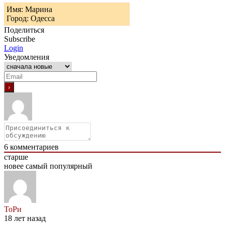
Имя: Марина
Город: Одесса
Поделиться
Subscribe
Login
Уведомления
6
комментариев
старше
новее
самый популярный
ТоРи
18 лет назад