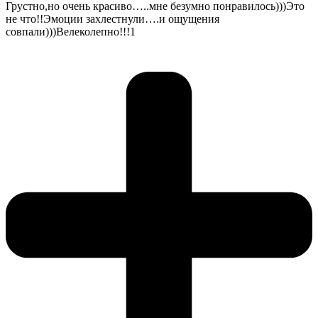
Грустно,но очень красиво…..мне безумно понравилось)))Это
не что!!Эмоции захлестнули….и ощущения
совпали)))Велеколепно!!!1