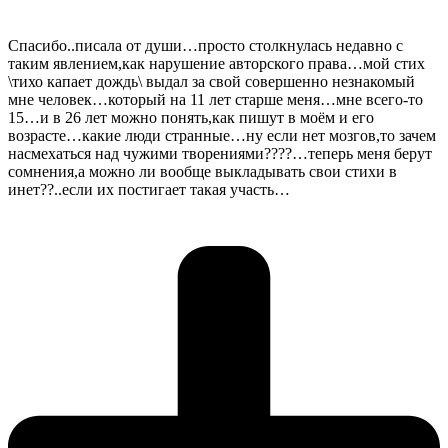
Спасибо..писала от души…просто столкнулась недавно с
таким явлением,как нарушение авторского права…мой стих
\тихо капает дождь\ выдал за свой совершенно незнакомый
мне человек…который на 11 лет старше меня…мне всего-то
15…и в 26 лет можно понять,как пишут в моём и его
возрасте…какие люди странные…ну если нет мозгов,то зачем
насмехаться над чужими творениями????…теперь меня берут
сомнения,а можно ли вообще выкладывать свои стихи в
инет??..если их постигает такая участь…