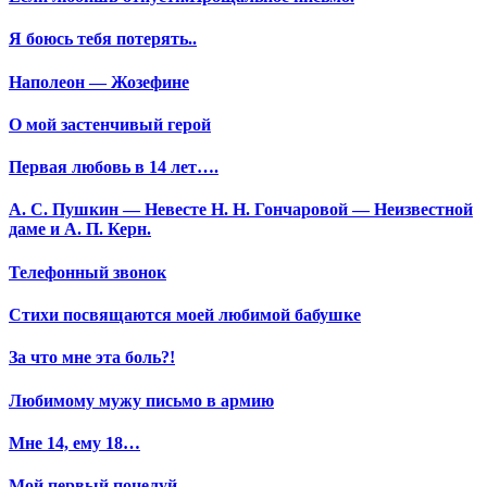
Я боюсь тебя потерять..
Наполеон — Жозефине
О мой застенчивый герой
Первая любовь в 14 лет….
А. С. Пушкин — Невесте Н. Н. Гончаровой — Неизвестной
даме и А. П. Керн.
Телефонный звонок
Стихи посвящаются моей любимой бабушке
За что мне эта боль?!
Любимому мужу письмо в армию
Мне 14, ему 18…
Мой первый поцелуй