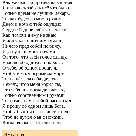
Как же быстро промчалось время
Я стараюсь забыть всё что было,
Только время не лучший лекарь.
Ты как будто со мною рядом
Днём и ночью тебя ощущаю,
Сердце бедное рвётся на части
Как помочь я ему не знаю.
Я живу как в ночном тумане,
Ничего пред собой не вижу.
И уснуть не могу ночами
От того, что твой голос слышу.
Я молю об одном лишь Бога,
О тебе, об одном прошу я,
Чтобы в этом огромном мире
Ты нашёл для себя другую.
Нехочу, чтоб меня корил ты,
Что тебя не смогла дождаться,
Только собственными руками
Ты помог нам с тобой расстаться.
Я прошу об одном лишь Бога,
Чтобы был ты счастливей с нею,
Чтоб не думал о мне ночами,
Когда рядом ты будеш с нею.
Имя: Irina