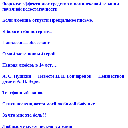
Форсига: эффективное средство в комплексной терапии
почечной недостаточности
Если любишь-отпусти.Прощальное письмо.
Я боюсь тебя потерять..
Наполеон — Жозефине
О мой застенчивый герой
Первая любовь в 14 лет….
А. С. Пушкин — Невесте Н. Н. Гончаровой — Неизвестной
даме и А. П. Керн.
Телефонный звонок
Стихи посвящаются моей любимой бабушке
За что мне эта боль?!
Любимому мужу письмо в армию