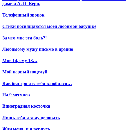
даме и А. П. Керн.
Телефонный звонок
Стихи посвящаются моей любимой бабушке
За что мне эта боль?!
Любимому мужу письмо в армию
Мне 14, ему 18…
Мой первый поцелуй
Как быстро я в тебя влюбился…
На 9 месяцев
Виноградная косточка
Лишь тебя я хочу целовать
Жди меня, и я вернусь…