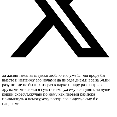
да жизнь тяжелая штука,я люблю его уже 5л.мы вроде бы
вместе и нет,вижу его ночами да иногда днем,и все,за 5л.ни
разу ни где не были,хотя раз в парке и пару раз на даче с
друзьями,мне 20л.и я гулять нехочу,а ему все гулять,на душе
кошки скребут,скучаю по нему как первый раз,пора
привыкнуть а немогу,хочу всегда его видеть,е ему б с
пацанами