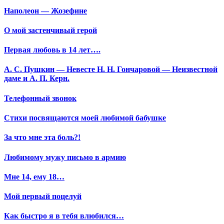
Наполеон — Жозефине
О мой застенчивый герой
Первая любовь в 14 лет….
А. С. Пушкин — Невесте Н. Н. Гончаровой — Неизвестной
даме и А. П. Керн.
Телефонный звонок
Стихи посвящаются моей любимой бабушке
За что мне эта боль?!
Любимому мужу письмо в армию
Мне 14, ему 18…
Мой первый поцелуй
Как быстро я в тебя влюбился…