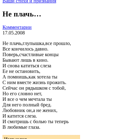
Ваши стихи и признания
Не плачь…
Комментарии
17.05.2008
Не плачь,глупышка,все прошло,
Все кончилось давно.
Поверь,счастливые концы
Бывают лишь в кино.
И снова катиться слеза
Ее не остановить,
А помнишь,как хотела ты
С ним вместе жизнь прожить.
Сейчас он рядышком с тобой,
Но его словно нет,
И все о чем мечтала ты
Для него полный бред.
Любовник он,а не жених,
И катится слеза.
И смотришь с болью ты теперь
В любимые глаза.