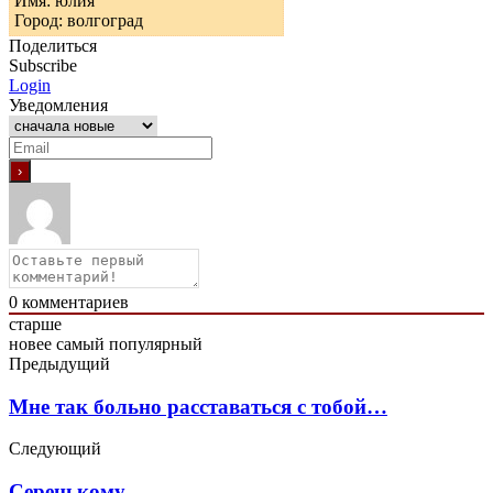
Имя: юлия
Город: волгоград
Поделиться
Subscribe
Login
Уведомления
0
комментариев
старше
новее
самый популярный
Предыдущий
Мне так больно расcтаваться с тобой…
Следующий
Cеренькому