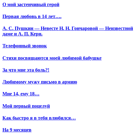
О мой застенчивый герой
Первая любовь в 14 лет….
А. С. Пушкин — Невесте Н. Н. Гончаровой — Неизвестной
даме и А. П. Керн.
Телефонный звонок
Стихи посвящаются моей любимой бабушке
За что мне эта боль?!
Любимому мужу письмо в армию
Мне 14, ему 18…
Мой первый поцелуй
Как быстро я в тебя влюбился…
На 9 месяцев