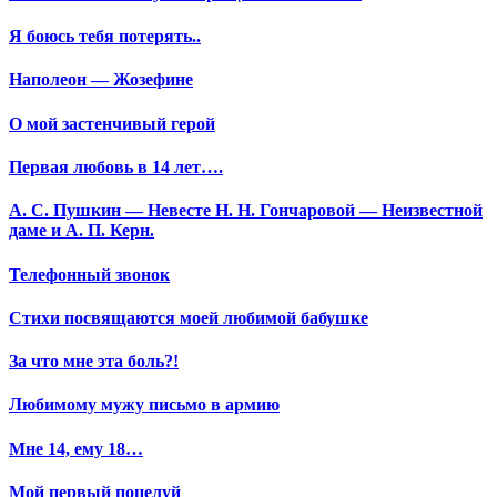
Я боюсь тебя потерять..
Наполеон — Жозефине
О мой застенчивый герой
Первая любовь в 14 лет….
А. С. Пушкин — Невесте Н. Н. Гончаровой — Неизвестной
даме и А. П. Керн.
Телефонный звонок
Стихи посвящаются моей любимой бабушке
За что мне эта боль?!
Любимому мужу письмо в армию
Мне 14, ему 18…
Мой первый поцелуй