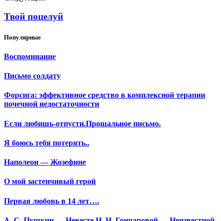
Твой поцелуй
Популярные
Воспоминание
Письмо солдату
Форсига: эффективное средство в комплексной терапии
почечной недостаточности
Если любишь-отпусти.Прощальное письмо.
Я боюсь тебя потерять..
Наполеон — Жозефине
О мой застенчивый герой
Первая любовь в 14 лет….
А. С. Пушкин — Невесте Н. Н. Гончаровой — Неизвестной