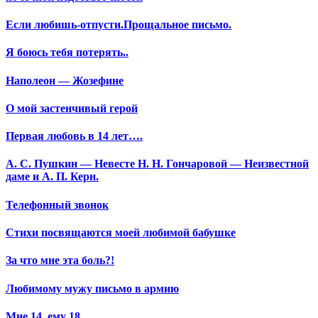
Если любишь-отпусти.Прощальное письмо.
Я боюсь тебя потерять..
Наполеон — Жозефине
О мой застенчивый герой
Первая любовь в 14 лет….
А. С. Пушкин — Невесте Н. Н. Гончаровой — Неизвестной
даме и А. П. Керн.
Телефонный звонок
Стихи посвящаются моей любимой бабушке
За что мне эта боль?!
Любимому мужу письмо в армию
Мне 14, ему 18…