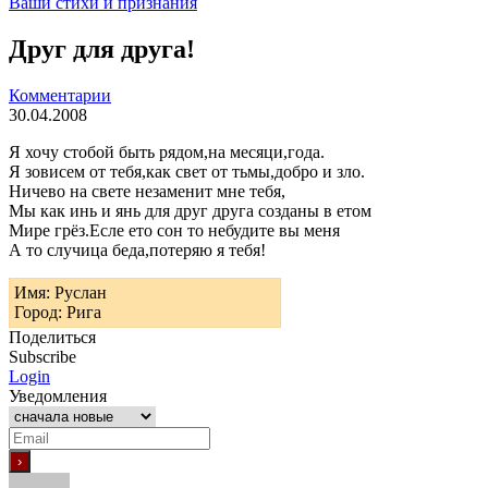
Ваши стихи и признания
Друг для друга!
Комментарии
30.04.2008
Я хочу стобой быть рядом,на месяци,года.
Я зовисем от тебя,как свет от тьмы,добро и зло.
Ничево на свете незаменит мне тебя,
Мы как инь и янь для друг друга созданы в етом
Мире грёз.Есле ето сон то небудите вы меня
А то случица беда,потеряю я тебя!
Имя: Руслан
Город: Рига
Поделиться
Subscribe
Login
Уведомления