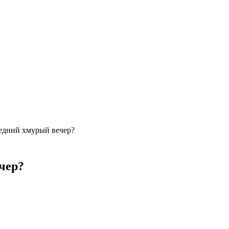
едний хмурый вечер?
чер?