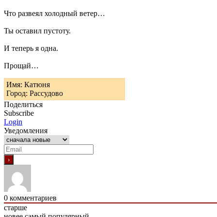
Что развеял холодный ветер…
Ты оставил пустоту.
И теперь я одна.
Прощай…
Имя: Катюня
Город: Рассудово
Поделиться
Subscribe
Login
Уведомления
0
комментариев
старше
новее
самый популярный