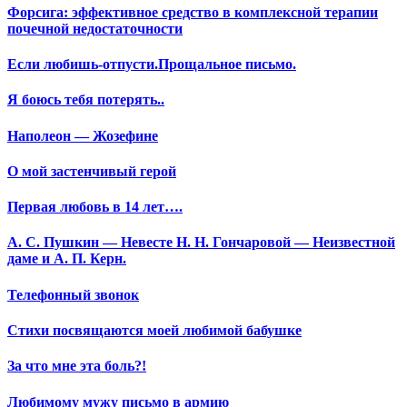
Форсига: эффективное средство в комплексной терапии
почечной недостаточности
Если любишь-отпусти.Прощальное письмо.
Я боюсь тебя потерять..
Наполеон — Жозефине
О мой застенчивый герой
Первая любовь в 14 лет….
А. С. Пушкин — Невесте Н. Н. Гончаровой — Неизвестной
даме и А. П. Керн.
Телефонный звонок
Стихи посвящаются моей любимой бабушке
За что мне эта боль?!
Любимому мужу письмо в армию