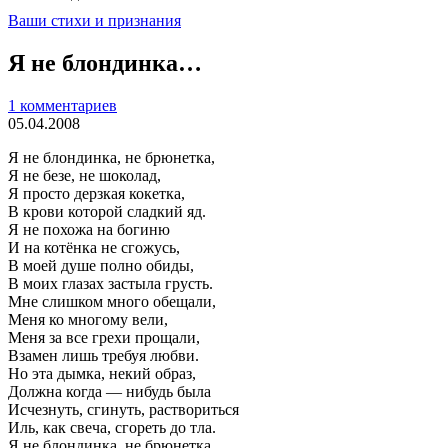
Ваши стихи и признания
Я не блондинка…
1 комментариев
05.04.2008
Я не блондинка, не брюнетка,
Я не безе, не шоколад,
Я просто дерзкая кокетка,
В крови которой сладкий яд.
Я не похожа на богиню
И на котёнка не сгожусь,
В моей душе полно обиды,
В моих глазах застыла грусть.
Мне слишком много обещали,
Меня ко многому вели,
Меня за все грехи прощали,
Взамен лишь требуя любви.
Но эта дымка, некий образ,
Должна когда — нибудь была
Исчезнуть, сгинуть, раствориться
Иль, как свеча, сгореть до тла.
Я не блондинка, не брюнетка,