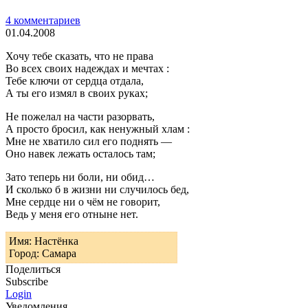
4 комментариев
01.04.2008
Хочу тебе сказать, что не права
Во всех своих надеждах и мечтах :
Тебе ключи от сердца отдала,
А ты его измял в своих руках;
Не пожелал на части разорвать,
А просто бросил, как ненужный хлам :
Мне не хватило сил его поднять —
Оно навек лежать осталось там;
Зато теперь ни боли, ни обид…
И сколько б в жизни ни случилось бед,
Мне сердце ни о чём не говорит,
Ведь у меня его отныне нет.
Имя: Настёнка
Город: Самара
Поделиться
Subscribe
Login
Уведомления