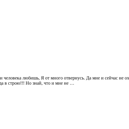
и человека любишь, Я от много отвернусь. Да мне и сейчас не охо
да в строю!!! Но знай, что и мне не …