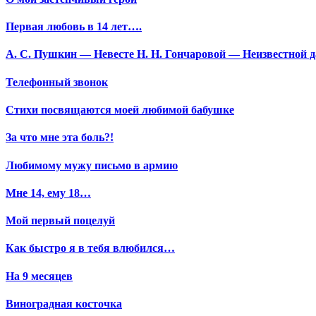
Первая любовь в 14 лет….
А. С. Пушкин — Невесте Н. Н. Гончаровой — Неизвестной да
Телефонный звонок
Стихи посвящаются моей любимой бабушке
За что мне эта боль?!
Любимому мужу письмо в армию
Мне 14, ему 18…
Мой первый поцелуй
Как быстро я в тебя влюбился…
На 9 месяцев
Виноградная косточка