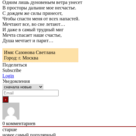
Одним лишь дуновеньем ветра унесет
В просторы дальние мое несчастье.
С дождем же силы принесет,
Чтобы спасти меня от всех напастей.
Мечтают все, во сне летают…
И даже в самый трудный миг
Мечта спасает наше счастье,
Душа мечтает и парит…
Имя: Сазонова Светлана
Город: г. Москва
Поделиться
Subscribe
Login
Уведомления
0
комментариев
старше
новее
самый популярный