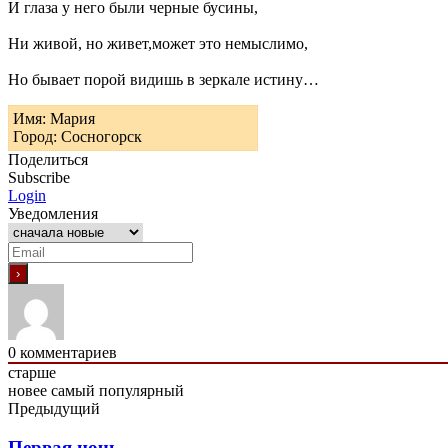
И глаза у него были черные бусины,
Ни живой, но живет,может это немыслимо,
Но бывает порой видишь в зеркале истину…
Имя: Мария
Город: Сосногорск
Поделиться
Subscribe
Login
Уведомления
0
комментариев
старше
новее
самый популярный
Предыдущий
Первая ночь…