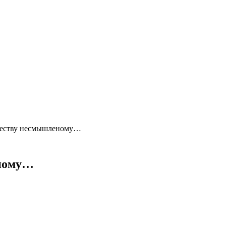
уществу несмышленому…
еному…