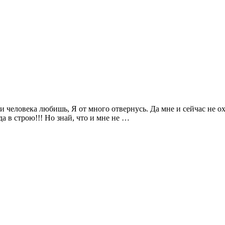
и человека любишь, Я от много отвернусь. Да мне и сейчас не охо
да в строю!!! Но знай, что и мне не …