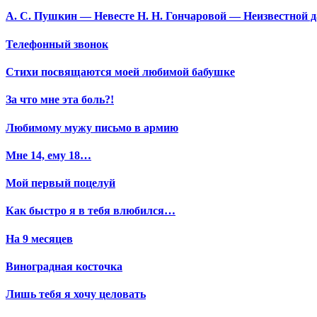
А. С. Пушкин — Невесте Н. Н. Гончаровой — Неизвестной да
Телефонный звонок
Стихи посвящаются моей любимой бабушке
За что мне эта боль?!
Любимому мужу письмо в армию
Мне 14, ему 18…
Мой первый поцелуй
Как быстро я в тебя влюбился…
На 9 месяцев
Виноградная косточка
Лишь тебя я хочу целовать