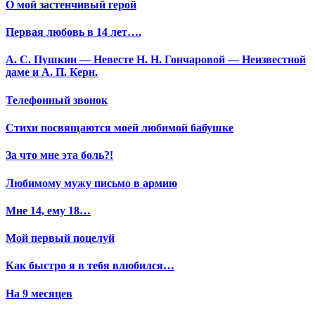
О мой застенчивый герой
Первая любовь в 14 лет….
А. С. Пушкин — Невесте Н. Н. Гончаровой — Неизвестной
даме и А. П. Керн.
Телефонный звонок
Стихи посвящаются моей любимой бабушке
За что мне эта боль?!
Любимому мужу письмо в армию
Мне 14, ему 18…
Мой первый поцелуй
Как быстро я в тебя влюбился…
На 9 месяцев