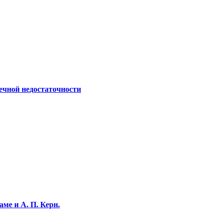
ечной недостаточности
ме и А. П. Керн.