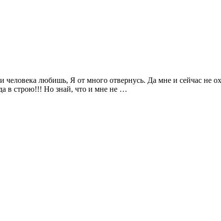
и человека любишь, Я от много отвернусь. Да мне и сейчас не охо
да в строю!!! Но знай, что и мне не …