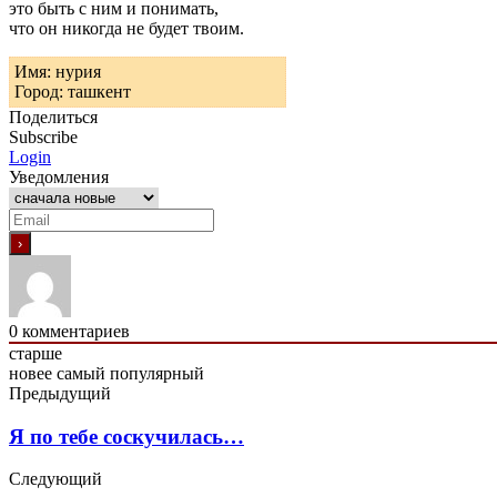
это быть с ним и понимать,
что он никогда не будет твоим.
Имя: нурия
Город: ташкент
Поделиться
Subscribe
Login
Уведомления
0
комментариев
старше
новее
самый популярный
Предыдущий
Я по тебе соскучилась…
Следующий