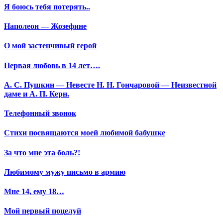
Я боюсь тебя потерять..
Наполеон — Жозефине
О мой застенчивый герой
Первая любовь в 14 лет….
А. С. Пушкин — Невесте Н. Н. Гончаровой — Неизвестной
даме и А. П. Керн.
Телефонный звонок
Стихи посвящаются моей любимой бабушке
За что мне эта боль?!
Любимому мужу письмо в армию
Мне 14, ему 18…
Мой первый поцелуй