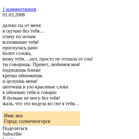
1 комментариев
01.03.2008
далеко ты от меня
я скучаю без тебя…
плачу по ночам
вспоминаю тебя!
проснулась рано
болит голова,
вижу тебя…,нет, просто не отошла от сна!
ты говоришь: Привет, любимоя моя!
подходишь ближе
крепко обнимаешь
и целуешь меня!
шепчешь в ухо красивые слова
я обнимаю тебя и говарю
Я больше не могу без тебя!
жаль, что это видела во сне я тебя…
Имя: яна
Город: солнечногорск
Поделиться
Subscribe