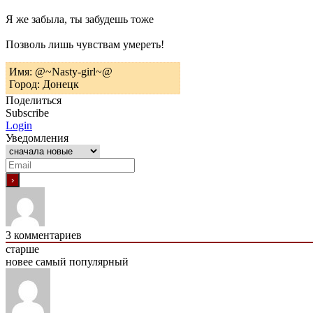
Я же забыла, ты забудешь тоже
Позволь лишь чувствам умереть!
Имя: @~Nasty-girl~@
Город: Донецк
Поделиться
Subscribe
Login
Уведомления
3
комментариев
старше
новее
самый популярный