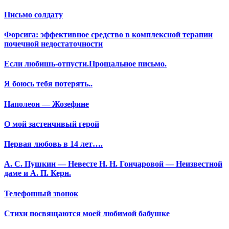
Письмо солдату
Форсига: эффективное средство в комплексной терапии
почечной недостаточности
Если любишь-отпусти.Прощальное письмо.
Я боюсь тебя потерять..
Наполеон — Жозефине
О мой застенчивый герой
Первая любовь в 14 лет….
А. С. Пушкин — Невесте Н. Н. Гончаровой — Неизвестной
даме и А. П. Керн.
Телефонный звонок
Стихи посвящаются моей любимой бабушке