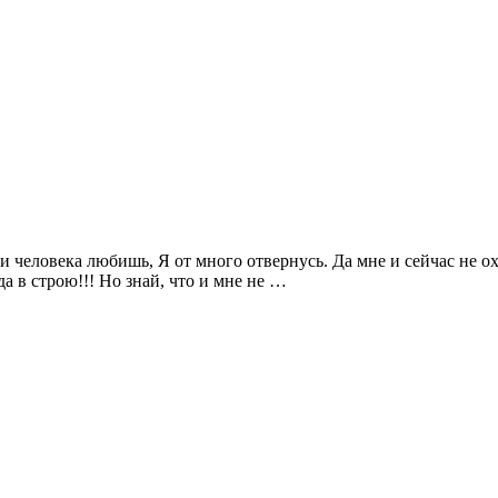
и человека любишь, Я от много отвернусь. Да мне и сейчас не охо
да в строю!!! Но знай, что и мне не …