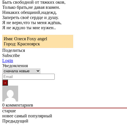
Быть свободной от тяжких оков,
Только брать,не давая взамен.
Никаких обещаний,надежд,
Запереть своё сердце и душу.
Я не верю,что ты меня ждёшь,
Я не жду,но ты мне нужен..
Имя: Олеся Foxy angel
Город: Красноярск
Поделиться
Subscribe
Login
Уведомления
0
комментариев
старше
новее
самый популярный
Предыдущий