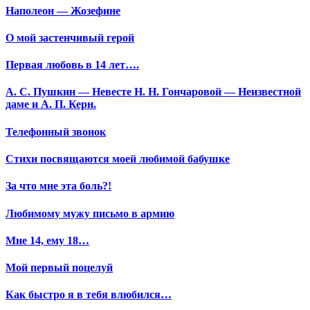
Наполеон — Жозефине
О мой застенчивый герой
Первая любовь в 14 лет….
А. С. Пушкин — Невесте Н. Н. Гончаровой — Неизвестной
даме и А. П. Керн.
Телефонный звонок
Стихи посвящаются моей любимой бабушке
За что мне эта боль?!
Любимому мужу письмо в армию
Мне 14, ему 18…
Мой первый поцелуй
Как быстро я в тебя влюбился…