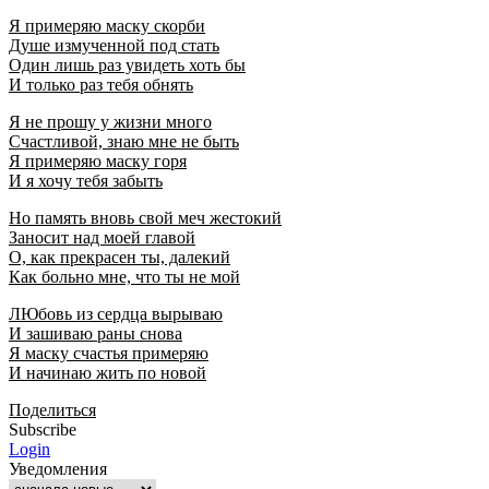
Я примеряю маску скорби
Душе измученной под стать
Один лишь раз увидеть хоть бы
И только раз тебя обнять
Я не прошу у жизни много
Счастливой, знаю мне не быть
Я примеряю маску горя
И я хочу тебя забыть
Но память вновь свой меч жестокий
Заносит над моей главой
О, как прекрасен ты, далекий
Как больно мне, что ты не мой
ЛЮбовь из сердца вырываю
И зашиваю раны снова
Я маску счастья примеряю
И начинаю жить по новой
Поделиться
Subscribe
Login
Уведомления